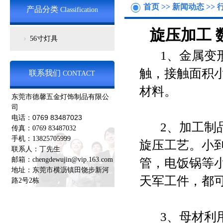
首页
>>
新闻动态
>>
产品分类
Classification
旋压加工
56寸灯具
1、金属变形
触，接触面积
联系我们
CONTACT
材料。
东莞市德馨五金灯饰制品有限公
司
0769 83487023
电话：
2、加工制品
传真：0769 83487032
手机：13825705999
旋压工艺。小到
联系人：丁先生
邮箱：chengdewujin@vip.163.com
管，电饭锅等
地址：东莞市横沥镇田饶步新河
天军工件，都
路2号2栋
3、母材利用