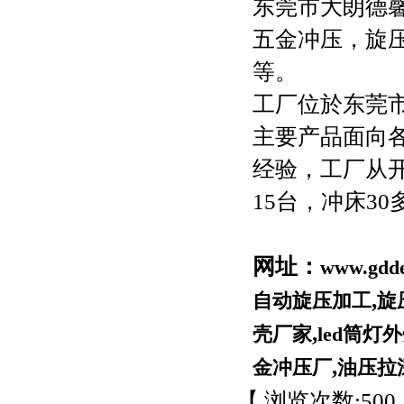
东莞市大朗德馨
五金冲压，旋压
等。
工厂位於东莞市
主要产品面向
经验，工厂从
15台，冲床3
网址：
www.gdd
,
自动旋压加工
旋
,
壳厂家
led筒灯
,
金冲压厂
油压拉
【 浏览次数:
500