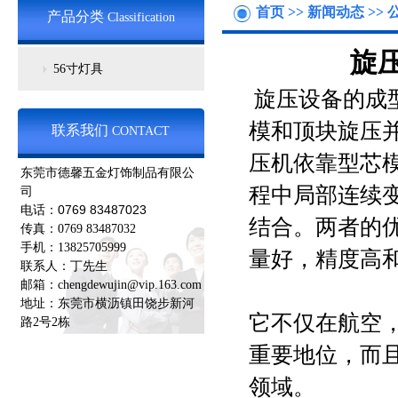
首页
>>
新闻动态
>>
产品分类
Classification
旋
56寸灯具
旋压设备的成
模和顶块旋压
联系我们
CONTACT
压机依靠型芯
东莞市德馨五金灯饰制品有限公
程中局部连续
司
0769 83487023
电话：
结合。两者的
传真：0769 83487032
手机：13825705999
量好，精度高
联系人：丁先生
邮箱：chengdewujin@vip.163.com
地址：东莞市横沥镇田饶步新河
它不仅在航空
路2号2栋
重要地位，而
领域。