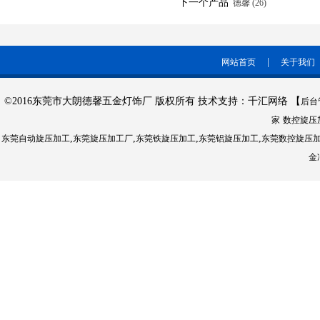
下一个产品
德馨 (26)
|
网站首页
关于我们
©2016东莞市大朗德馨五金灯饰厂 版权所有 技术支持：千汇网络 【
后台
家
数控旋压
,
,
,
,
东莞自动旋压加工
东莞旋压加工厂
东莞铁旋压加工
东莞铝旋压加工
东莞数控旋压
金